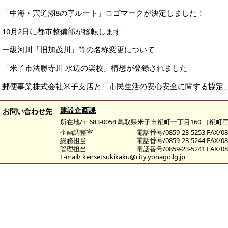
「中海・宍道湖8の字ルート」ロゴマークが決定しました！
10月2日に都市整備部が移転します
一級河川「旧加茂川」等の名称変更について
「米子市法勝寺川 水辺の楽校」構想が登録されました
郵便事業株式会社米子支店と「市民生活の安心安全に関する協定」
建設企画課
お問い合わせ先
所在地/〒683-0054 鳥取県米子市糀町一丁目160 （
企画調整室
電話番号/0859-23-5253 FAX/085
総務担当
電話番号/0859-23-5244 FAX/085
管理担当
電話番号/0859-23-5241 FAX/085
E-mail/
kensetsukikaku@city.yonago.lg.jp