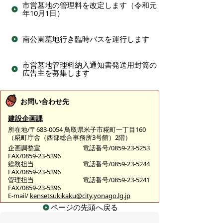
市営墓地の管理料を改定します（令和元
年10月1日）
南公園墓地行き臨時バスを運行します
市営墓地管理料納入通知書発送用封筒の
広告主を募集します
お問い合わせ先
建設企画課
所在地/〒683-0054 鳥取県米子市糀町一丁目160
（糀町庁舎（西部総合事務所3号館）2階）
企画調整室
電話番号/0859-23-5253
FAX/0859-23-5396
総務担当
電話番号/0859-23-5244
FAX/0859-23-5396
管理担当
電話番号/0859-23-5241
FAX/0859-23-5396
E-mail/
kensetsukikaku@city.yonago.lg.jp
ページの先頭へ戻る