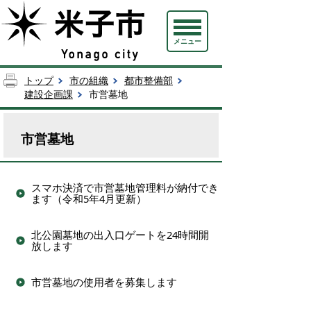
メニュー
トップ
市の組織
都市整備部
建設企画課
市営墓地
市営墓地
スマホ決済で市営墓地管理料が納付でき
ます（令和5年4月更新）
北公園墓地の出入口ゲートを24時間開
放します
市営墓地の使用者を募集します