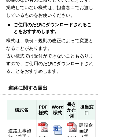
掲載していない様式は、担当窓口でお渡し
しているものをお使いください。
ご使用のたびにダウンロードされるこ
とをおすすめします。
様式は、条例・規則の改正によって変更と
なることがあります。
古い様式では受付ができないこともありま
すので、ご使用のたびにダウンロードされ
ることをおすすめします。
道路に関する届出
書き
PDF
Word
担当窓
様式名
かた
様式
様式
口
例
建設企
道路工事施
画課
行（着手・
（電
9.93
13.9