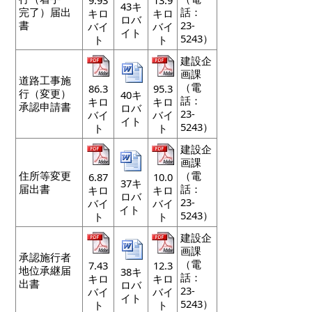
43キ
完了）届出
話：
キロ
キロ
ロバ
書
23-
バイ
バイ
イト
5243）
ト
ト
建設企
画課
道路工事施
（電
86.3
95.3
行（変更）
40キ
話：
キロ
キロ
承認申請書
ロバ
23-
バイ
バイ
イト
5243）
ト
ト
建設企
画課
住所等変更
（電
6.87
10.0
37キ
届出書
話：
キロ
キロ
ロバ
23-
バイ
バイ
イト
5243）
ト
ト
建設企
画課
承認施行者
（電
7.43
12.3
地位承継届
38キ
話：
キロ
キロ
出書
ロバ
23-
バイ
バイ
イト
5243）
ト
ト