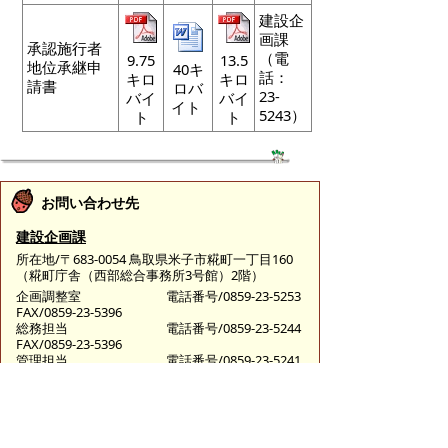
建設企
画課
承認施行者
（電
9.75
13.5
地位承継申
40キ
話：
キロ
キロ
請書
ロバ
23-
バイ
バイ
イト
5243）
ト
ト
お問い合わせ先
建設企画課
所在地/〒683-0054 鳥取県米子市糀町一丁目160
（糀町庁舎（西部総合事務所3号館）2階）
企画調整室
電話番号/0859-23-5253
FAX/0859-23-5396
総務担当
電話番号/0859-23-5244
FAX/0859-23-5396
管理担当
電話番号/0859-23-5241
FAX/0859-23-5396
E-mail/
kensetsukikaku@city.yonago.lg.jp
ページの先頭へ戻る