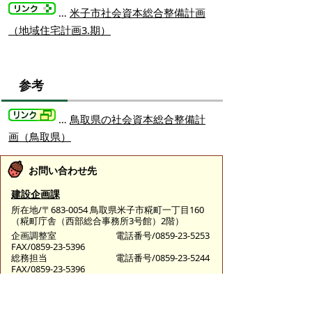
…
米子市社会資本総合整備計画
（地域住宅計画3.期）
参考
…
鳥取県の社会資本総合整備計
画（鳥取県）
お問い合わせ先
建設企画課
所在地/〒683-0054 鳥取県米子市糀町一丁目160
（糀町庁舎（西部総合事務所3号館）2階）
企画調整室
電話番号/0859-23-5253
FAX/0859-23-5396
総務担当
電話番号/0859-23-5244
FAX/0859-23-5396
管理担当
電話番号/0859-23-5241
FAX/0859-23-5396
E-mail/
kensetsukikaku@city.yonago.lg.jp