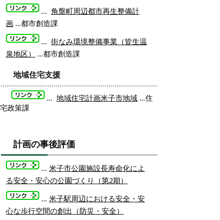
…
角盤町周辺都市再生整備計
画
…都市創造課
…
街なみ環境整備事業（皆生温
泉地区）
…都市創造課
地域住宅支援
…
…住
地域住宅計画米子市地域
宅政策課
計画の事後評価
…
米子市公園施設長寿命化によ
る安全・安心の公園づくり（第2期）
…
米子駅周辺における安全・安
心な歩行空間の創出（防災・安全）