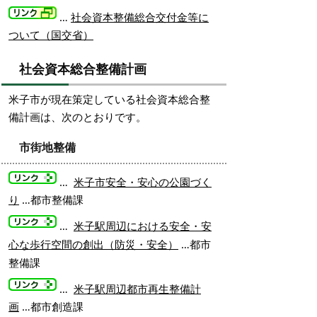
…
社会資本整備総合交付金等に
ついて（国交省）
社会資本総合整備計画
米子市が現在策定している社会資本総合整
備計画は、次のとおりです。
市街地整備
…
米子市安全・安心の公園づく
り
…都市整備課
…
米子駅周辺における安全・安
…都市
心な歩行空間の創出（防災・安全）
整備課
…
米子駅周辺都市再生整備計
画
…都市創造課