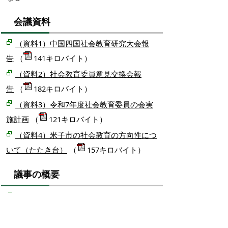
会議資料
（資料1）中国四国社会教育研究大会報
告
（
141キロバイト）
（資料2）社会教育委員意見交換会報
告
（
182キロバイト）
（資料3）令和7年度社会教育委員の会実
施計画
（
121キロバイト）
（資料4）米子市の社会教育の方向性につ
いて（たたき台）
（
157キロバイト）
議事の概要
令和6年度第3回米子市社会教育委員の会
議事録
（
162キロバイト）
掲載日：2025年4月28日