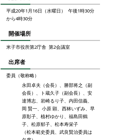
平成20年1月16日（水曜日） 午後1時30分
から4時30分
開催場所
米子市役所第2庁舎 第2会議室
出席者
委員（敬称略）
永田卓夫（会長）、勝部将之（副
会長）、ト蔵久子（副会長）、安
達博志、岩崎るり子、内田信義、
岡 賢一、小原 顕、西林いずみ、早
原彰子、植村ゆかり、福島田鶴
子、松原郁子、松本寿栄子
（松本範史委員、武良賢治委員は
欠席）