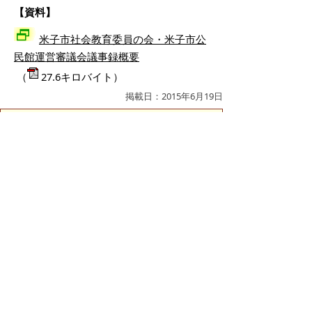
【資料】
米子市社会教育委員の会・米子市公
民館運営審議会議事録概要
（
27.6キロバイト）
掲載日：2015年6月19日
お問い合わせ先
生涯学習課
所在地/〒683-8686 鳥取県米子市加茂町1丁目1番地
（市役所本庁舎4階）
電話/0859-23-5442 ファクシミリ/0859-23-5568 Eメ
ール/
shogaku@city.yonago.lg.jp
ページの先頭へ戻る
広告