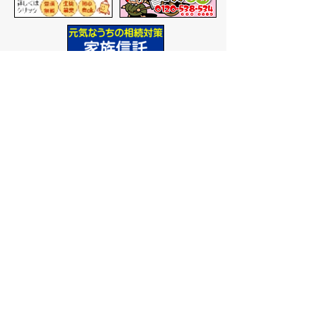
バナー広告を募集しています
サイトマップ
プライバシーポリシー
このサイトの考えかた
リンク・著作権
このサイトの使いかた
問い合わせ
米子市役所
〒683-8686 鳥取県米子市加
茂町一丁目1番地
代表番号：0859-22-7111
市
役所庁舎案内
開庁時間：
平日午前9時から
午後5時まで
（祝日、年末年
始を除く）