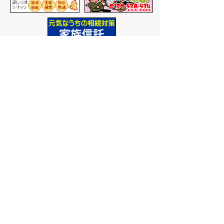
バナー広告を募集しています
サイトマップ
プライバシーポリシー
このサイトの考えかた
リンク・著作権
このサイトの使いかた
問い合わせ
米子市役所
〒683-8686 鳥取県米子市加
茂町一丁目1番地
代表番号：0859-22-7111
市
役所庁舎案内
開庁時間：
平日午前9時から
午後5時まで
（祝日、年末年
始を除く）