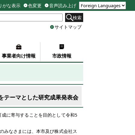
りがな表示
色変更
音声読み上げ
検索
サイトマップ
事業者向け情報
市政情報
をテーマとした研究成果発表会
育成に寄与することを目的として令和5
生のみなさまには、本市及び株式会社ス