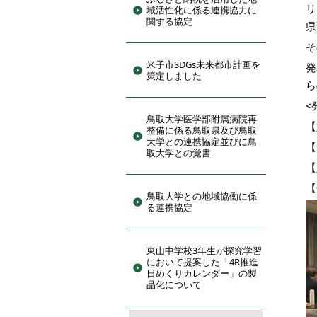
リ
域活性化に係る連携協力に
関する協定
県
そ
米子市SDGs未来都市計画を
発
策定しました
ら
<
鳥取大学医学部附属病院再
【
整備に係る鳥取県及び鳥取
大学との連携協定並びに鳥
【
取大学との覚書
【
【
鳥取大学との地域協働に係
る連携協定
東山中学校3年生が探究学習
において提案した「4R推進
日めくりカレンダー」の製
品化について