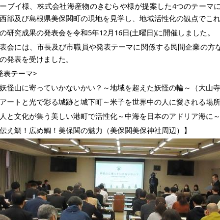
ーブイ様、株式会社海産物のきむらや様が提案した4つのテーマに
西部及び島根県美保関町の現地を見学し、地域活性化の観点でこ
の研究成果の発表会を令和5年12月16日(土曜日)に開催しました。
表会には、市長及び市職員や発表テーマに関係する民間企業の方な
の発表を受けました。
発表テーマ>
妖怪山に寄っていかないかい？～地域を超えた妖怪の輪～（大山
アートと光で彩る城跡と城下町～米子を世界中の人に愛される場
人と文化が集う美しい港町で活性化～中海を日本のアドリア海に
伝え鯛！広め鯛！美保関の魅力（美保関美保神社周辺）】