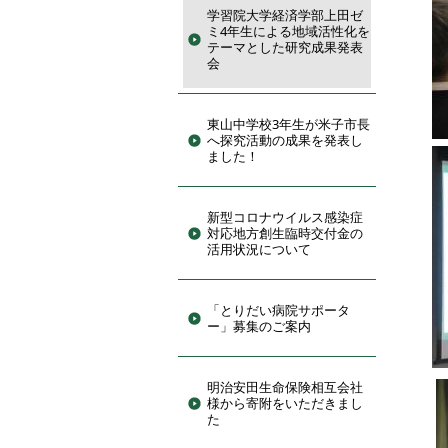
学習院大学経済学部上田ゼ
ミ4年生による地域活性化を
テーマとした研究成果発表
会
東山中学校3年生が米子市長
へ探究活動の成果を発表し
ました！
新型コロナウイルス感染症
対応地方創生臨時交付金の
活用状況について
「とりだい病院サポータ
ー」募集のご案内
明治安田生命保険相互会社
様から寄附をいただきまし
た