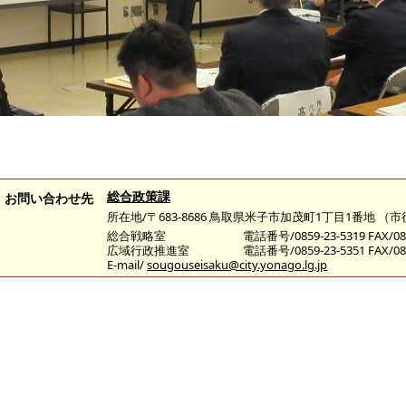
総合政策課
お問い合わせ先
所在地/〒683-8686 鳥取県米子市加茂町1丁目1番地 （
総合戦略室
電話番号/0859-23-5319 FAX/085
広域行政推進室
電話番号/0859-23-5351 FAX/085
E-mail/
sougouseisaku@city.yonago.lg.jp