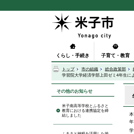
くらし・手続き
子育て・教育
トップ
市の組織
総合政策部
学習院大学経済学部上田ゼミ4年生に
その他のお知らせ
米子南高等学校とふるさと
教育における連携協定を締
本
結しました
年
学
ふるさと納税を活用した地