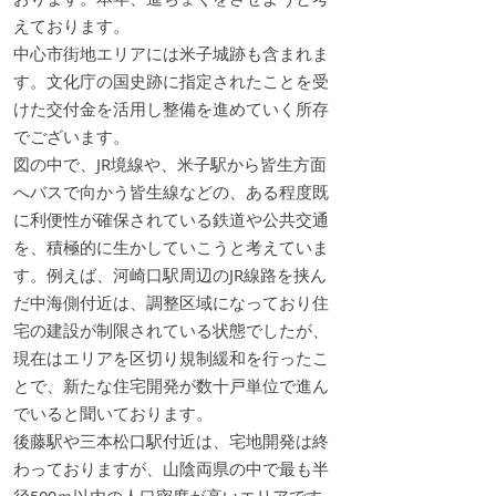
えております。
中心市街地エリアには米子城跡も含まれま
す。文化庁の国史跡に指定されたことを受
けた交付金を活用し整備を進めていく所存
でございます。
図の中で、JR境線や、米子駅から皆生方面
へバスで向かう皆生線などの、ある程度既
に利便性が確保されている鉄道や公共交通
を、積極的に生かしていこうと考えていま
す。例えば、河崎口駅周辺のJR線路を挟ん
だ中海側付近は、調整区域になっており住
宅の建設が制限されている状態でしたが、
現在はエリアを区切り規制緩和を行ったこ
とで、新たな住宅開発が数十戸単位で進ん
でいると聞いております。
後藤駅や三本松口駅付近は、宅地開発は終
わっておりますが、山陰両県の中で最も半
径500ｍ以内の人口密度が高いエリアです。