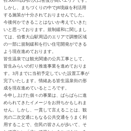
しかし、まちづくりの中でJR境線を利活用
する施策が十分されておりませんでした。
今後何かできることはないか考えていきた
いと思っております。規制緩和に関しまし
ては、伯耆大山駅周辺のエリアで調整区域
の一部に規制緩和を行い住宅開発ができる
よう現在進めております。
皆生温泉では観光関連の公共工事として、
皆生みらいの灯り推進事業を進めておりま
す。3月までに当初予定していた設置工事が
完了いたします。情緒ある皆生温泉街の形
成を現在進めているところです。
今申し上げた個々の事業は、ばらばらに進
められてきたイメージをお持ちかもしれま
せん。しかし、一貫して言えることは、観
光の二次交通にもなる公共交通をうまく利
用することで、住民の皆さんが歩いて、そ