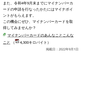
また、令和4年9月末までにマイナンバーカ
ードの申請を行なったかたにはマイナポイ
ントがもらえます。
この機会にぜひ、マイナンバーカードを取
得してみませんか？
マイナンバーカードのあんなことこんな
こと
（
4,300キロバイト）
掲載日：2022年9月1日
お問い合わせ先
市民二課
所在地/〒683-8686 鳥取県米子市加茂町1丁目1番地 マ
イナンバーカード特設ブース
電話/0859-21-8574 ファクシミリ/0859-23-5391 Eメー
ル/
shimin-2@city.yonago.lg.jp
ページの先頭へ戻る
広告