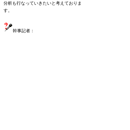
分析も行なっていきたいと考えておりま
す。
幹事記者：
ほかよろしいでしょうか。
では、ドリームバレーについてご質問ござ
いますでしょうか。
記者：
この申込締切は決まっていますか。
スポーツ振興課長：
特には決まっておりません。スポーツ振興
課や市役所総合窓口、各体育館といった市
内の各所に入場整理券を置かせていただい
ております。そちらを事前に入手いただき