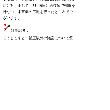
店に対しまして、8月19日に紙媒体で郵送を
行ない、本事業の広報を行ったところでご
ざいます。
幹事記者：
そうしますと、補正以外の議案について質
問がある社があればお願いします。
よろしいですか。
では、議案に関係ない、その他の質問があ
る社があればお願いします。
記者：
市長の全体的な思いをお話しいただきたい
と思います。
どういった点に力を入れた予算編成である
かということと、コロナ対策について「こ
ういうふうに進めたいと思っているから、