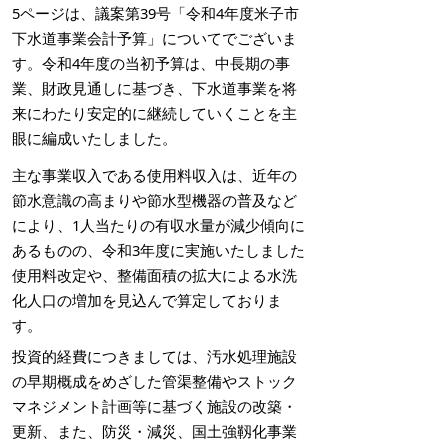
5ページは、議案第39号「令和4年度米子市
下水道事業会計予算」についてでございま
す。令和4年度の当初予算は、中長期の事
業、財政見通しに基づき、下水道事業を将
来にわたり安定的に継続していくことを主
眼に編成いたしました。
主な事業収入である使用料収入は、近年の
節水意識の高まりや節水型機器の普及など
により、1人当たりの有収水量が減少傾向に
あるものの、令和3年度に実施いたしました
使用料改定や、整備面積の拡大による水洗
化人口の増加を見込んで算定しておりま
す。
投資的経費につきましては、汚水処理施設
の早期概成をめざした管渠整備やストック
マネジメント計画等に基づく施設の改築・
更新、また、防災・減災、国土強靱化事業