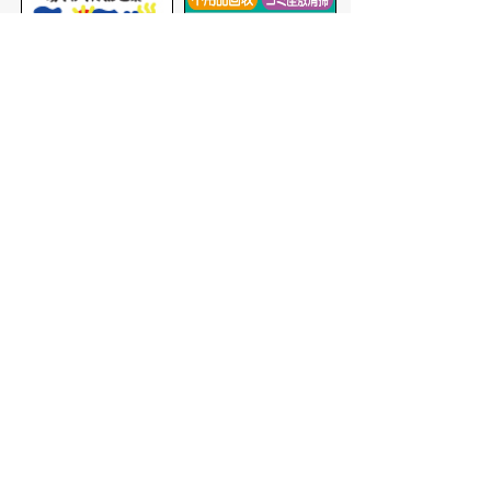
バナー広告を募集しています
サイトマップ
プライバシーポリシー
このサイトの考えかた
リンク・著作権
このサイトの使いかた
問い合わせ
米子市役所
〒683-8686 鳥取県米子市加
茂町一丁目1番地
代表番号：0859-22-7111
市