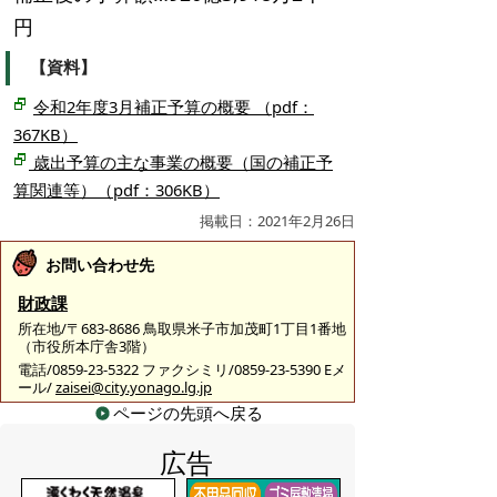
円
【資料】
令和2年度3月補正予算の概要 （pdf：
367KB）
歳出予算の主な事業の概要（国の補正予
算関連等）（pdf：306KB）
掲載日：2021年2月26日
お問い合わせ先
財政課
所在地/〒683-8686 鳥取県米子市加茂町1丁目1番地
（市役所本庁舎3階）
電話/0859-23-5322 ファクシミリ/0859-23-5390 Eメ
ール/
zaisei@city.yonago.lg.jp
ページの先頭へ戻る
広告