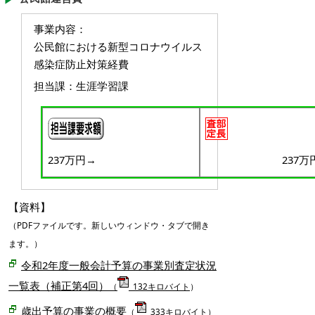
事業内容
：
公民館における新型コロナウイルス
感染症防止対策経費
担当課
：生涯学習課
237万円
→
237万
【資料】
（PDFファイルです。新しいウィンドウ・タブで開き
ます。）
令和2年度一般会計予算の事業別査定状況
一覧表（補正第4回）
（
132キロバイト
）
歳出予算の事業の概要
（
333キロバイト
）