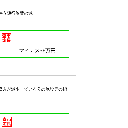
伴う随行旅費の減
マイナス36万円
収入が減少している公の施設等の指