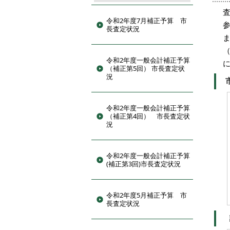
令和2年度7月補正予算 市
長査定状況
令和2年度一般会計補正予算
（補正第5回） 市長査定状
況
令和2年度一般会計補正予算
（補正第4回） 市長査定状
況
令和2年度一般会計補正予算
(補正第3回)市長査定状況
令和2年度5月補正予算 市
長査定状況