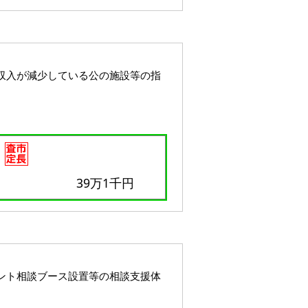
収入が減少している公の施設等の指
39万1千円
ント相談ブース設置等の相談支援体