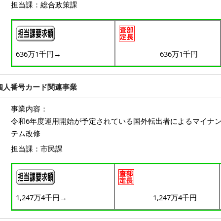
担当課
：総合政策課
636万1千円
→
636万1千円
個人番号カード関連事業
事業内容
：
令和6年度運用開始が予定されている国外転出者によるマイナ
テム改修
担当課
：市民課
1,247万4千円→
1,247万4千円