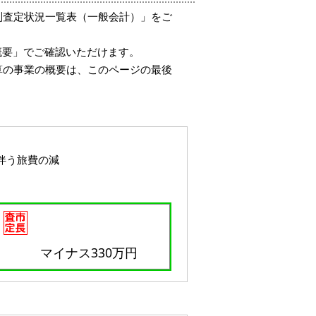
別査定状況一覧表（一般会計）」をご
概要」でご確認いただけます。
算の事業の概要は、このページの最後
伴う旅費の減
マイナス330万円