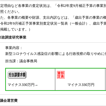
査定理由など各事業の査定状況は、「令和2年度9月補正予算の事業
参照ください。
また、各事業の概要や財源、支出内訳などは、「歳出予算の事業の
（令和2年9月補正予算事業別査定状況一覧表（一般会計）、歳出予
に掲載しています。）
市政調査研究事業
事業内容
：
新型コロナウイルス感染症の影響による行政視察の取りやめに
担当課
：議会事務局
マイナス330万円
→
マイナス330万円
議会運営費