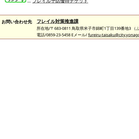
…
フレイル予防優待チケット
フレイル対策推進課
お問い合わせ先
所在地/〒683-0811 鳥取県米子市錦町1丁目139番地3 
電話/0859-23-5458 Eメール/
fureiru-taisaku@city.yonago