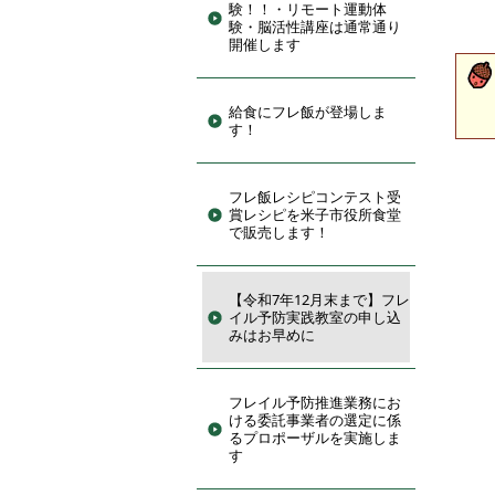
験！！・リモート運動体
験・脳活性講座は通常通り
開催します
給食にフレ飯が登場しま
す！
フレ飯レシピコンテスト受
賞レシピを米子市役所食堂
で販売します！
【令和7年12月末まで】フレ
イル予防実践教室の申し込
みはお早めに
フレイル予防推進業務にお
ける委託事業者の選定に係
るプロポーザルを実施しま
す