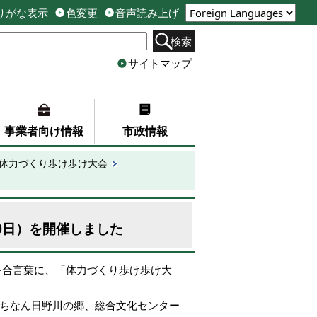
りがな表示
色変更
音声読み上げ
検索
サイトマップ
事業者向け情報
市政情報
市体力づくり歩け歩け大会
0日）を開催しました
を合言葉に、「体力づくり歩け歩け大
駅にちなん日野川の郷、総合文化センター