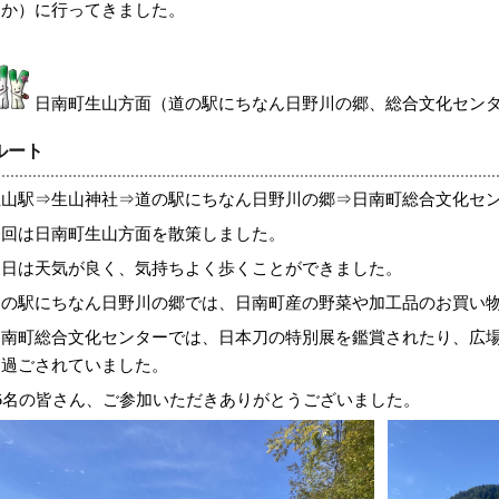
ほか）に行ってきました。
日南町生山
方面（
道の駅にちなん日野川の郷、総合文化セン
ルート
生山駅⇒生山神社⇒道の駅にちなん日野川の郷
⇒日南町総合文化セ
今回は日南町生山方面を散策しました。
当日は天気が良く、気持ちよく歩くことができました。
道の駅にちなん日野川の郷では
、日南町産の野菜や加工品のお買い
日南町総合文化センターでは、
日本刀の特別展を鑑賞されたり、広
り過ごされていました。
35名の皆さん、ご参加いただきありがとうございました。