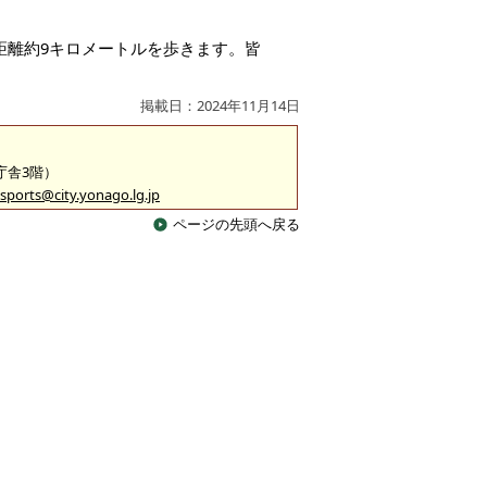
、距離約9キロメートルを歩きます。皆
掲載日：2024年11月14日
2庁舎3階）
sports@city.yonago.lg.jp
ページの先頭へ戻る