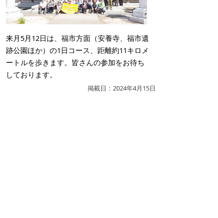
来月5月12日は、福市方面（安養寺、福市遺
跡公園ほか）の1日コース、距離約11キロメ
ートルを歩きます。皆さんの参加をお待ち
しております。
掲載日：2024年4月15日
お問い合わせ先
スポーツ振興課
所在地/〒683-0067 鳥取県米子市東町161-2 （市役
所第2庁舎3階）
電話/0859-23-5426 ファクシミリ/0859-23-5414 Eメ
ール/
sports@city.yonago.lg.jp
ページの先頭へ戻る
広告