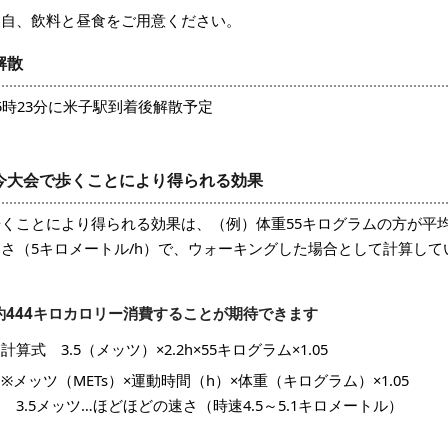
各自、飲料と昼食をご用意ください。
解散
5時23分に米子駅到着後解散予定
今大会で歩くことにより得られる効果
歩くことにより得られる効果は、（例）体重55キログラムの方が平均
速さ（5キロメートル/h）で、ウォーキングした場合として計算して
約444キロカロリー消費することが期待できます
算式 3.5（メッツ）×2.2h×55キログラム×1.05
メッツ（METs）×運動時間（h）×体重（キログラム）×1.05
.5メッツ…ほどほどの速さ（時速4.5～5.1キロメートル）