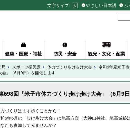
文字サイズ
やさしい日本語
ふ
大
健康・医療・福祉
防災・安全
観光・文化・産業
光局
スポーツ振興課
体力づくり歩け歩け大会
令和6年度米子
大会」（6月9日）を開催します
第698回「米子市体力づくり歩け歩け大会」（6月9
体力づくりはまず歩くことから！
令和6年6月の「歩け歩け大会」は尾高方面（大神山神社、尾高城跡
あなたも参加してみませんか？