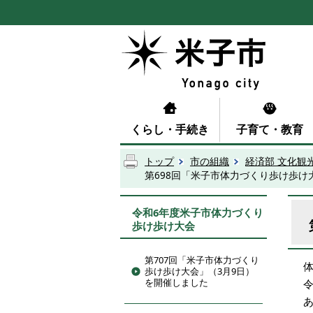
くらし・手続き
子育て・教育
トップ
市の組織
経済部 文化観
第698回「米子市体力づくり歩け歩け
令和6年度米子市体力づくり
歩け歩け大会
第707回「米子市体力づくり
歩け歩け大会」（3月9日）
を開催しました