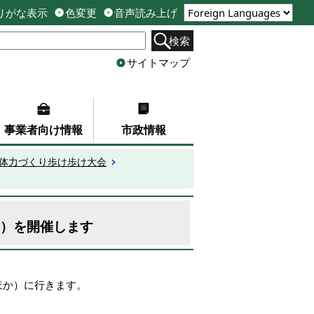
りがな表示
色変更
音声読み上げ
検索
サイトマップ
事業者向け情報
市政情報
市体力づくり歩け歩け大会
日）を開催します
ほか）に行きます。