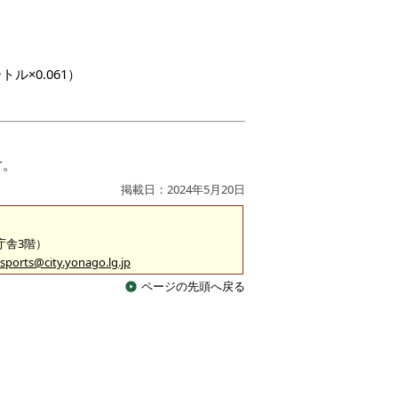
トル×0.061）
す。
掲載日：2024年5月20日
2庁舎3階）
sports@city.yonago.lg.jp
ページの先頭へ戻る