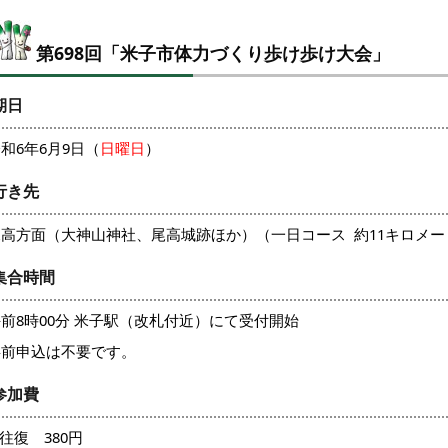
第698回「米子市体力づくり歩け歩け大会」
期日
和6年6月9日（
日曜日
）
行き先
尾高方面（大神山神社、尾高城跡ほか）（一日コース 約11キロメー
集合時間
前8時00分 米子駅（改札付近）にて受付開始
事前申込は不要です。
参加費
R往復 380円