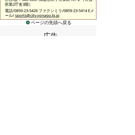
所第2庁舎3階）
電話/0859-23-5426 ファクシミリ/0859-23-5414 Eメ
ール/
sports@city.yonago.lg.jp
ページの先頭へ戻る
広告
バナー広告を募集しています
サイトマップ
プライバシーポリシー