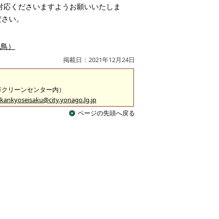
対応くださいますようお願いいたしま
ださい。
玩鳥）
掲載日：2021年12月24日
米子市クリーンセンター内）
kankyoseisaku@city.yonago.lg.jp
ページの先頭へ戻る