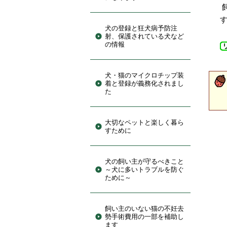
犬の登録と狂犬病予防注
射、保護されている犬など
の情報
犬・猫のマイクロチップ装
着と登録が義務化されまし
た
大切なペットと楽しく暮ら
すために
犬の飼い主が守るべきこと
～犬に多いトラブルを防ぐ
ために～
飼い主のいない猫の不妊去
勢手術費用の一部を補助し
ます