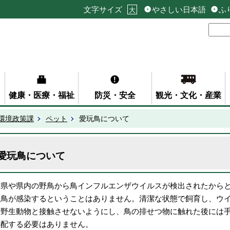
文字サイズ
やさしい日本語
ふ
大
健康・医療・福祉
防災・安全
観光・文化・産業
環境政策課
ペット
愛玩鳥について
愛玩鳥について
隣県や県内の野鳥から鳥インフルエンザウイルスが検出されたから
る鳥が感染するということはありません。清潔な状態で飼育し、ウ
や野生動物と接触させないようにし、鳥の排せつ物に触れた後には
心配する必要はありません。