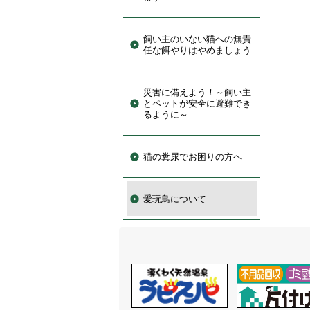
飼い主のいない猫への無責
任な餌やりはやめましょう
災害に備えよう！～飼い主
とペットが安全に避難でき
るように～
猫の糞尿でお困りの方へ
愛玩鳥について