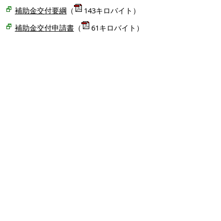
補助金交付要綱
（
143キロバイト）
補助金交付申請書
（
61キロバイト）
※申請者氏名を自署の場合、押印は不要で
す。
※押印された場合は、実績報告及び請求時
にも押印をお願いします。
【記入例】
補助金交付申請書の記入例
（
79キロバイト）
【記入例】
（
128
実績報告書の記入例
キロバイト）
【記入例】
実績報告書（手術無）の記入
例
（
67キロバイト）
不妊去勢手術補助制度チラシ
（
96キロ
バイト）