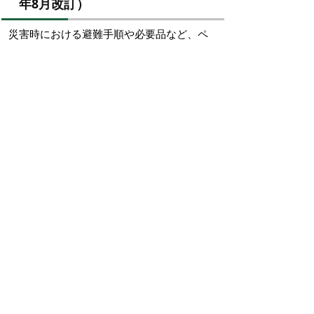
年8月改訂）
災害時における避難手順や必要品など、ペ
ットと飼い主が一緒に避難するための手引
きとして、令和3年5月に作成した「ペット
防災手帳」を改訂しました。万が一のとき
に備えて、大切なペットの情報を記録した
「ペット防災手帳」をご活用ください。
ペット防災手帳
（
396キロバイト）
ペット防災手帳（追加ページ）
（
249
キロバイト）
ペット防災手帳の作り方
（
423キロバ
イト）
掲載日：2021年5月27日
お問い合わせ先
環境政策課