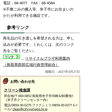
電話：68-4071 FAX：68-4584
※不燃ごみの搬入等、米子市にお住まいの
かたが利用できる施設です。
参考リンク
再生品の引き渡しを希望される方は、申し
込みが必要です。くわしくは、次のリンク
先をご覧ください。
…
リサイクルプラザ利用案内
（鳥取県西部広域行政管理組合）
掲載日：2021年4月21日
お問い合わせ先
クリーン推進課
所在地/〒683-0852 鳥取県米子市河崎3280番地1
（米子市クリーンセンター内）
電話/0859-30-0270 ファクシミリ/0859-30-0271 Eメ
ール/
clean@city.yonago.lg.jp