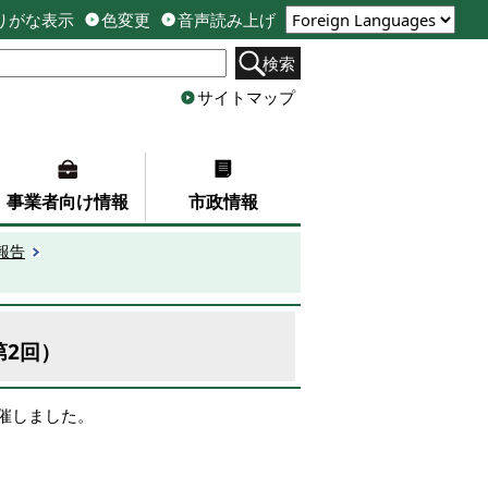
りがな表示
色変更
音声読み上げ
検索
サイトマップ
事業者向け情報
市政情報
報告
第2回）
催しました。