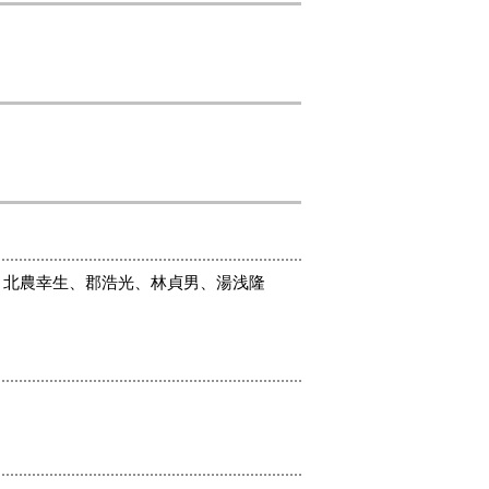
、北農幸生、郡浩光、林貞男、湯浅隆