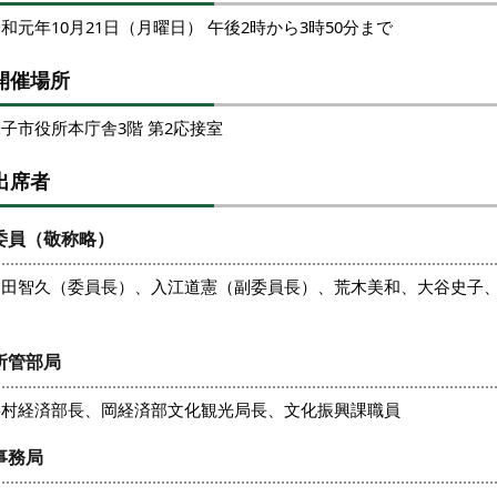
和元年10月21日（月曜日） 午後2時から3時50分まで
開催場所
子市役所本庁舎3階 第2応接室
出席者
委員（敬称略）
細田智久（委員長）、入江道憲（副委員長）、荒木美和、大谷史子
司
所管部局
杉村経済部長、岡経済部文化観光局長、文化振興課職員
事務局