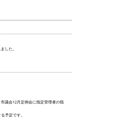
れました。
）
市議会12月定例会に指定管理者の指
する予定です。