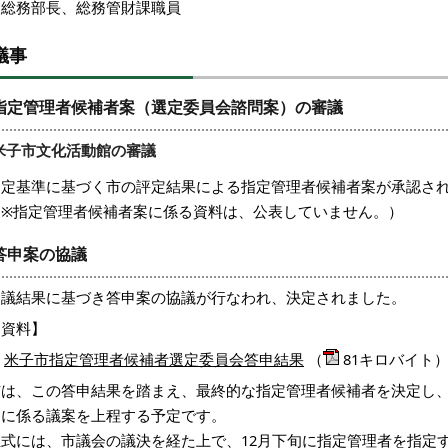
辻総務部長、総務管財課職員
議事
指定管理者候補者案（選定委員会諮問案）の審議
米子市文化活動館の審議
選定基準に基づく市の評定結果による指定管理者候補者案が承認さ
（※指定管理者候補者案に係る資料は、公表していません。）
答申案の協議
審議結果に基づき答申案の協議が行なわれ、決定されました。
【資料】
米子市指定管理者候補者選定委員会答申結果
（
81キロバイト
市は、この答申結果を踏まえ、最終的な指定管理者候補者を決定し、
定に係る議案を上程する予定です。
正式には、市議会の議決を経た上で、12月下旬に指定管理者を指定