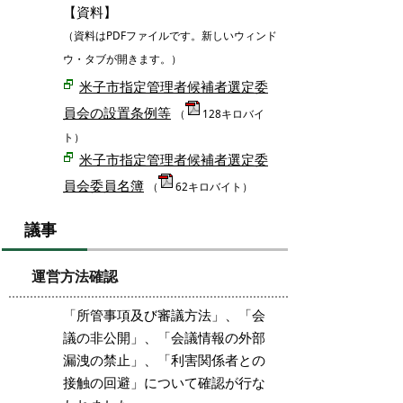
【資料】
（資料はPDFファイルです。新しいウィンド
ウ・タブが開きます。）
米子市指定管理者候補者選定委
員会の設置条例等
（
128キロバイ
ト）
米子市指定管理者候補者選定委
員会委員名簿
（
62キロバイト）
議事
運営方法確認
「所管事項及び審議方法」、「会
議の非公開」、「会議情報の外部
漏洩の禁止」、「利害関係者との
接触の回避」について確認が行な