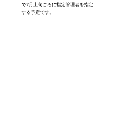
で7月上旬ごろに指定管理者を指定
する予定です。
その他
事務局から今後の選定委員会の開
催予定などを報告しました。
傍聴者数
非公開のため、なし
議事の概要
【資料】
（資料はPDFファイルです。新しいウィンドウ・タブ
が開きます。）
第1回米子市指定管理者候補者選定委員
会会議概要
（
209キロバイト）