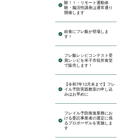
験！！・リモート運動体
験・脳活性講座は通常通り
開催します
給食にフレ飯が登場しま
す！
フレ飯レシピコンテスト受
賞レシピを米子市役所食堂
で販売します！
【令和7年12月末まで】フレ
イル予防実践教室の申し込
みはお早めに
フレイル予防推進業務にお
ける委託事業者の選定に係
るプロポーザルを実施しま
す