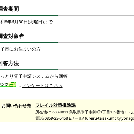
調
査期間
和8年6月30日(火曜日)まで
調査対象者
米子市にお住まいの方
回答方法
とっとり電子申請システムから回答
…
アンケートはこちら
フレイル対策推進課
お問い合わせ先
所在地/〒683-0811 鳥取県米子市錦町1丁目139番地3 
電話/0859-23-5458 Eメール/
fureiru-taisaku@city.yonago