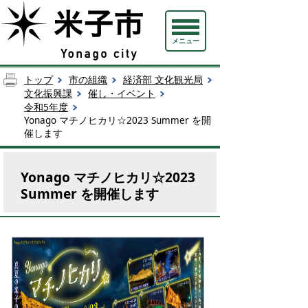
メニュー
トップ
市の組織
経済部 文化観光局
文化振興課
催し・イベント
令和5年度
Yonago マチノヒカリ☆2023 Summer を開
催します
Yonago マチノヒカリ☆2023
Summer を開催します