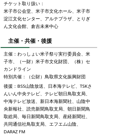
チケット取り扱い：
米子市公会堂、米子市文化ホール、米子市
淀江文化センター、アルテプラザ、とりぎ
ん文化会館、倉吉未来中心
主催・共催・後援
主催：わっしょい米子祭り実行委員会、米
子市、（一財）米子市文化財団、（株）セ
カンドライン
特別共催：（公財）鳥取県文化振興財団
後援：BSS山陰放送、日本海テレビ、TSKさ
んいん中央テレビ、テレビ朝日鳥取支局、
中海テレビ放送、新日本海新聞社、山陰中
央新報社、読売新聞鳥取支局、朝日新聞鳥
取総局、毎日新聞鳥取支局、産経新聞社、
共同通信社鳥取支局、エフエム山陰、
DARAZ FM