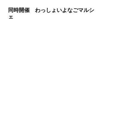
同時開催 わっしょいよなごマルシ
ェ
コンサート当日、公会堂前広場にて美味し
いもの、楽しいものが集まるマルシェ開
催！
お問い合わせ先
米子市公会堂 電話：0859-22-3236
わっしょい米子祭り実行委員会 メール
：
info@wasshoi-yonago.com
…
わっしょい米子祭り公式ホー
ムページ
…
聖者の行進参加お申込み
※聖者の行進の参加にはチケットが必要で
す。