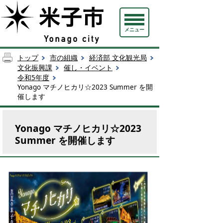
メニュー
トップ
市の組織
経済部 文化観光局
文化振興課
催し・イベント
令和5年度
Yonago マチノヒカリ☆2023 Summer を開
催します
Yonago マチノヒカリ☆2023
Summer を開催します