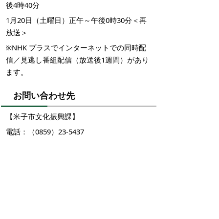
後4時40分
1月20日（土曜日）正午～午後0時30分＜再
放送＞
※NHK プラスでインターネットでの同時配
信／見逃し番組配信（放送後1週間）があり
ます。
お問い合わせ先
【米子市文化振興課】
電話：（0859）23-5437
（土日祝除く、午前8時30分から午後5時15
分まで）
【NHK鳥取放送局】
電話：（0857）29-9200
（土日祝除く、午前9時30分から午後6時ま
で）