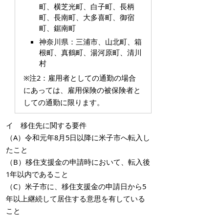
町、横芝光町、白子町、長柄
町、長南町、大多喜町、御宿
町、鋸南町
神奈川県：
三浦市、山北町、箱
根町、真鶴町、湯河原町、清川
村
※注2：雇用者としての通勤の場合
にあっては、雇用保険の被保険者と
しての通勤に限ります。
イ 移住先に関する要件
（A）令和元年8月5日以降に米子市へ転入し
たこと
（B）移住支援金の申請時において、転入後
1年以内であること
（C）米子市に、移住支援金の申請日から5
年以上継続して居住する意思を有している
こと