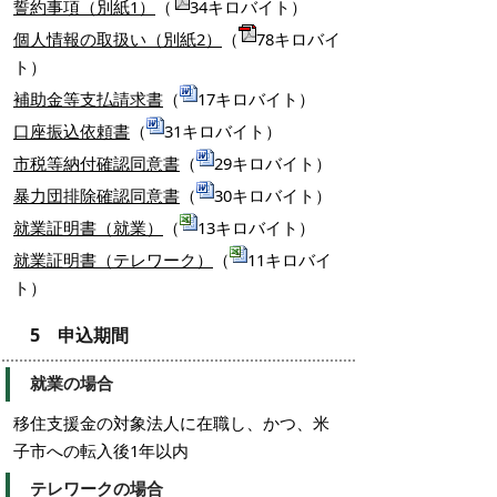
誓約事項（別紙1）
（
34キロバイト）
個人情報の取扱い（別紙2）
（
78キロバイ
ト）
補助金等支払請求書
（
17キロバイト）
口座振込依頼書
（
31キロバイト）
市税等納付確認同意書
（
29キロバイト）
暴力団排除確認同意書
（
30キロバイト）
就業証明書（就業）
（
13キロバイト）
就業証明書（テレワーク）
（
11キロバイ
ト）
5 申込期間
就業の場合
移住支援金の対象法人に在職し、かつ、米
子市への転入後1年以内
テレワークの場合