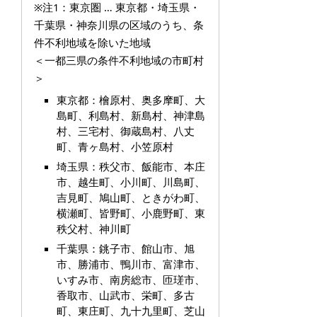
※注1：東京圏 … 東京都・埼玉県・
千葉県・神奈川県の区域のうち、条
件不利地域を除いた地域
＜一都三県の条件不利地域の市町村
＞
東京都：檜原村、奥多摩町、大
島町、利島村、新島村、神津島
村、三宅村、御蔵島村、八丈
町、青ヶ島村、小笠原村
埼玉県：秩父市、飯能市、本庄
市、越生町、小川町、
川島町、
吉見町、鳩山町、
ときがわ町、
横瀬町、皆野町、小鹿野町、東
秩父村、神川町
千葉県：
銚子市、館山市、旭
市、勝浦市、鴨川市、富津市、
いすみ市、南房総市、匝瑳市、
香取市、山武市、栄町、多古
町、東庄町、九十九里町、芝山