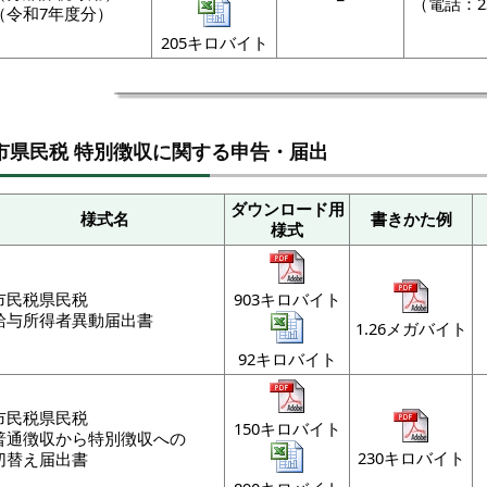
（電話：23
（令和7年度分）
205キロバイト
市県民税 特別徴収に関する申告・届出
ダウンロード用
様式名
書きかた例
様式
市民税県民税
903キロバイト
給与所得者異動届出書
1.26メガバイト
92キロバイト
市民税県民税
150キロバイト
普通徴収から特別徴収への
230キロバイト
切替え届出書