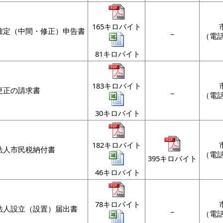
165キロバイト
確定（中間・修正）申告書
_
（電話
81キロバイト
183キロバイト
更正の請求書
_
（電話
30キロバイト
182キロバイト
法人市民税納付書
（電話
395キロバイト
46キロバイト
78キロバイト
法人設立（設置）届出書
_
（電話