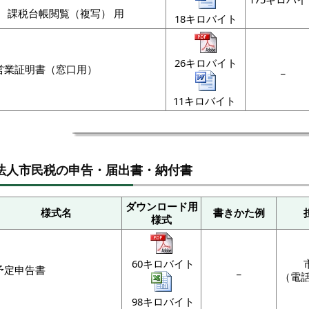
課税台帳閲覧（複写） 用
18キロバイト
26キロバイト
営業証明書（窓口用）
_
11キロバイト
法人市民税の申告・届出書・納付書
ダウンロード用
様式名
書きかた例
様式
60キロバイト
予定申告書
_
（電話
98キロバイト