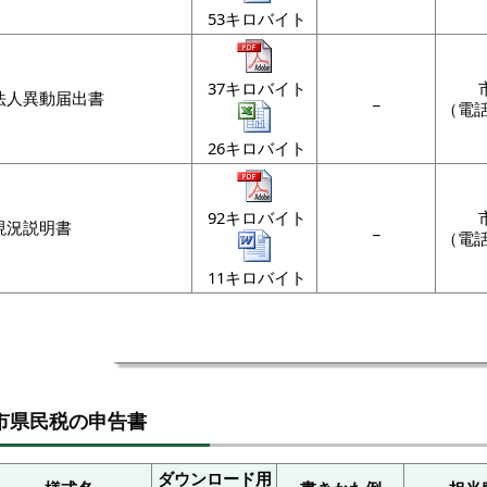
53キロバイト
37キロバイト
法人異動届出書
_
（電話
26キロバイト
92キロバイト
現況説明書
_
（電話
11キロバイト
市県民税の申告書
ダウンロード用