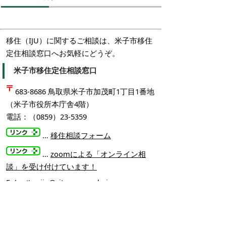
移住（IJU）に関するご相談は、米子市移住
定住相談窓口へお気軽にどうぞ。
米子市移住定住相談窓口
683-8686 鳥取県米子市加茂町1丁目1番地
（米子市役所本庁舎4階）
電話：（0859）23-5359
…
移住相談フォーム
…
zoomによる「オンライン相
談」を受け付けています！
Eメール：
iju@city.yonago.lg.jp
お問い合わせ先