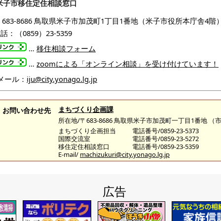
米子市移住定住相談窓口
683-8686 鳥取県米子市加茂町1丁目1番地（米子市役所本庁舎4階
話：（0859）23-5359
…
移住相談フォーム
…
zoomによる「オンライン相談」を受け付けています！
メール：
iju@city.yonago.lg.jp
まちづくり企画課
お問い合わせ先
所在地/〒683-8686 鳥取県米子市加茂町一丁目1番地 
まちづくり企画担当
電話番号/0859-23-5373
国際交流室
電話番号/0859-23-5272
移住定住相談窓口
電話番号/0859-23-5359
E-mail/
machizukuri@city.yonago.lg.jp
広告