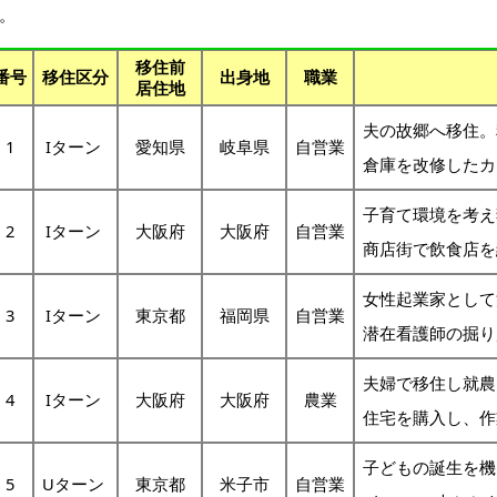
。
移住前
番号
移住区分
出身地
職業
居住地
夫の故郷へ移住。
1
Iターン
愛知県
岐阜県
自営業
倉庫を改修したカ
子育て環境を考え
2
Iターン
大阪府
大阪府
自営業
商店街で飲食店を
女性起業家として
3
Iターン
東京都
福岡県
自営業
潜在看護師の掘
夫婦で移住し就農
4
Iターン
大阪府
大阪府
農業
住宅を購入し、
子どもの誕生を機
5
Uターン
東京都
米子市
自営業