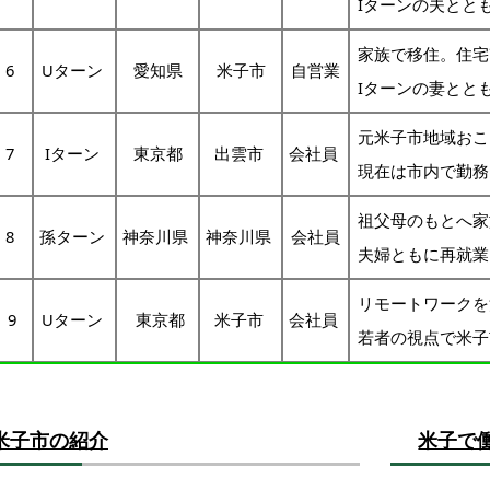
Iターンの夫とと
家族で移住。住宅
6
Uターン
愛知県
米子市
自営業
Iターンの妻とと
元米子市地域おこ
7
Iターン
東京都
出雲市
会社員
現在は市内で勤務
祖父母のもとへ家
8
孫ターン
神奈川県
神奈川県
会社員
夫婦ともに再就業
リモートワークを
9
Uターン
東京都
米子市
会社員
若者の視点で米子
米子市の紹介
米子で