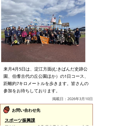
来月4月5日は、淀江方面(むきばんだ史跡公
園、伯耆古代の丘公園ほか）の1日コース、
距離約7キロメートルを歩きます。皆さんの
参加をお待ちしております。
掲載日：2026年3月10日
お問い合わせ先
スポーツ振興課
所在地/〒683-0067 鳥取県米子市東町161-2 （市役