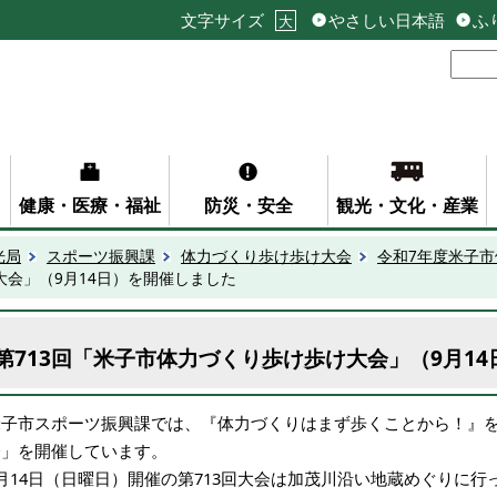
文字サイズ
やさしい日本語
ふ
大
健康・医療・福祉
防災・安全
観光・文化・産業
光局
スポーツ振興課
体力づくり歩け歩け大会
令和7年度米子
大会」（9月14日）を開催しました
第713回「米子市体力づくり歩け歩け大会」（9月1
米子市スポーツ振興課では、『体力づくりはまず歩くことから！』
会」を開催しています。
月14日（日曜日）開催の第713回大会は加茂川沿い地蔵めぐりに行