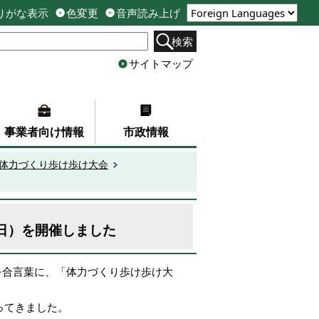
りがな表示
色変更
音声読み上げ
検索
サイトマップ
事業者向け情報
市政情報
市体力づくり歩け歩け大会
4日）を開催しました
を合言葉に、「体力づくり歩け歩け大
ってきました。