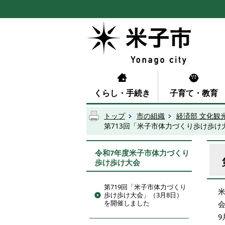
くらし・手続き
子育て・教育
トップ
市の組織
経済部 文化観
第713回「米子市体力づくり歩け歩け
令和7年度米子市体力づくり
歩け歩け大会
第719回「米子市体力づくり
歩け歩け大会」（3月8日）
を開催しました
9