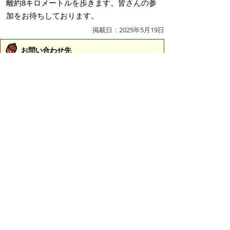
離約8キロメートルを歩きます。皆さんの参
加をお待ちしております。
掲載日：2025年5月19日
お問い合わせ先
スポーツ振興課
所在地/〒683-0067 鳥取県米子市東町161-2 （市役
所第2庁舎3階）
電話/0859-23-5426 ファクシミリ/0859-23-5414 Eメ
ール/
sports@city.yonago.lg.jp
ページの先頭へ戻る
広告