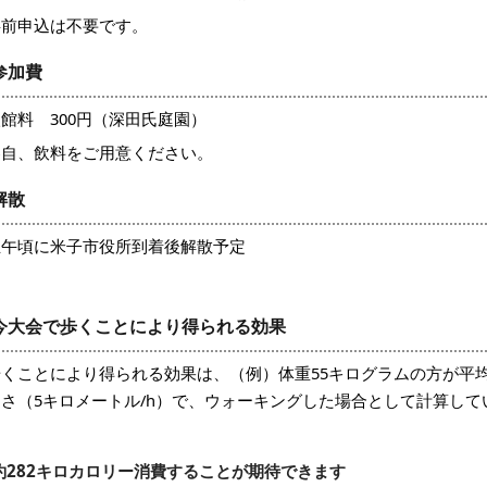
事前申込は不要です。
参加費
館料 300円（深田氏庭園
）
各自、飲料をご用意ください。
解散
正午頃に米子市役所到着後解散予定
今大会で歩くことにより得られる効果
歩くことにより得られる効果は、（例）体重55キログラムの方が平均
速さ（5キロメートル/h）で、ウォーキングした場合として計算して
約282キロカロリー消費することが期待できます