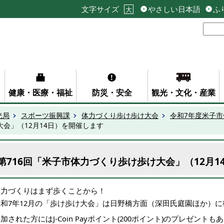
文字サイズ
やさしい日本語
ふ
大
健康・医療・福祉
防災・安全
観光・文化・産業
光局
スポーツ振興課
体力づくり歩け歩け大会
令和7年度米子
大会」（12月14日）を開催します
第716回「米子市体力づくり歩け歩け大会」（12月1
体力づくりはまず歩くことから！
令和7年12月の「歩け歩け大会」は日野橋方面（深田氏庭園ほか）に
加された方にはJ-Coin Payポイント(200ポイント)のプレゼントも