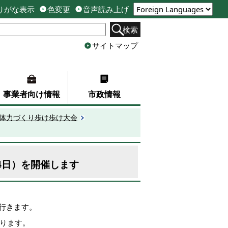
りがな表示
色変更
音声読み上げ
検索
サイトマップ
事業者向け情報
市政情報
市体力づくり歩け歩け大会
4日）を開催します
行きます。
あります。