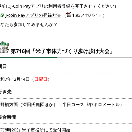
事前にJ-Coin Payアプリの利用者登録を完了させてください)
J-coin Payアプリの登録方法
（
1.93メガバイト）
あなたも参加してみませんか？
第716回「米子市体力づくり歩け歩け大会」
期日
和7年12月14日（
日曜日
）
行き先
日野橋方面
（深田氏庭園ほか）
（半日コース 約7キロメートル）
集合時間
前8時20分 米子市役所にて受付開始