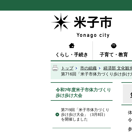
くらし・手続き
子育て・教育
トップ
市の組織
経済部 文化観
第716回「米子市体力づくり歩け歩け
令和7年度米子市体力づくり
歩け歩け大会
第719回「米子市体力づくり
歩け歩け大会」（3月8日）
を開催しました
参