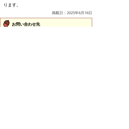
ります。
掲載日：2025年6月16日
お問い合わせ先
スポーツ振興課
所在地/〒683-0067 鳥取県米子市東町161-2 （市役
所第2庁舎3階）
電話/0859-23-5426 ファクシミリ/0859-23-5414 Eメ
ール/
sports@city.yonago.lg.jp
ページの先頭へ戻る
広告