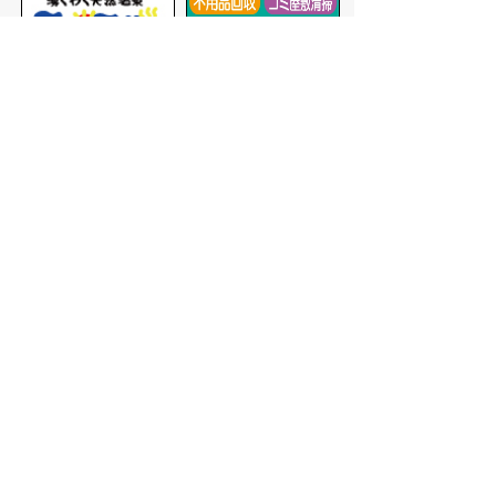
バナー広告を募集しています
サイトマップ
プライバシーポリシー
このサイトの考えかた
リンク・著作権
このサイトの使いかた
問い合わせ
米子市役所
〒683-8686 鳥取県米子市加
茂町一丁目1番地
代表番号：0859-22-7111
市