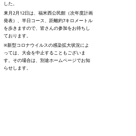
した。
来月2月12日は、福米西公民館（次年度計画
発表）、半日コース、距離約7キロメートル
を歩きますので、皆さんの参加をお待ちし
ております。
※新型コロナウイルスの感染拡大状況によ
っては、大会を中止することもございま
す。その場合は、別途ホームページでお知
らせします。
掲載日：2023年1月12日
お問い合わせ先
スポーツ振興課
所在地/〒683-0067 鳥取県米子市東町161-2 （市役
所第2庁舎3階）
電話/0859-23-5426 ファクシミリ/0859-23-5414 Eメ
ール/
sports@city.yonago.lg.jp
ページの先頭へ戻る