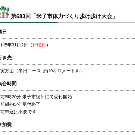
第683回「米子市体力づくり歩け歩け大会」
期日
和5年3月12日（
日曜日
）
行き先
実方面（半日コース 約10キロメートル）
集合時間
前8時20分 米子市役所にて受付開始
前8時45分 受付終了
事前申込は不要です。
参加費