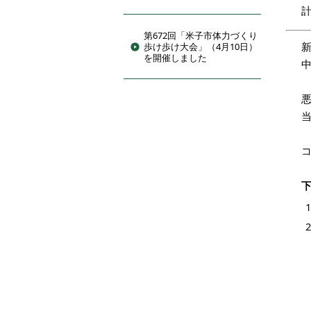
計
第672回「米子市体力づくり
歩け歩け大会」（4月10日）
を開催しました