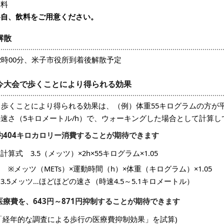
無料
各自、飲料をご用意ください。
解散
2時00分、米子市役所到着後解散予定
今大会で歩くことにより得られる効果
※ 歩くことにより得られる効果は、（例）体重55キログラムの方が
の速さ（5キロメートル/h）で、ウォーキングした場合として計算し
約404キロカロリー消費することが期待できます
算式 3.5（メッツ）×2h×55キログラム×1.05
メッツ（METs）×運動時間（h）×体重（キログラム）×1.05
.5メッツ…ほどほどの速さ（時速4.5～5.1キロメートル）
医療費を、643円～871円抑制することが期待できます
(「経年的な調査による歩行の医療費抑制効果」を試算)