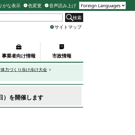
りがな表示
色変更
音声読み上げ
検索
サイトマップ
事業者向け情報
市政情報
市体力づくり歩け歩け大会
2日）を開催します