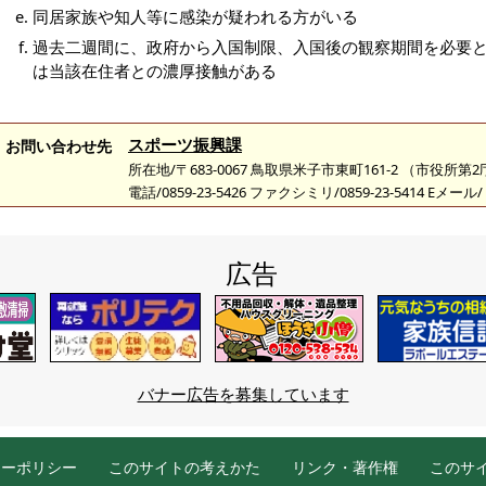
同居家族や知人等に感染が疑われる方がいる
過去二週間に、政府から入国制限、入国後の観察期間を必要
は当該在住者との濃厚接触がある
スポーツ振興課
お問い合わせ先
所在地/〒683-0067 鳥取県米子市東町161-2 （市役所第
電話/0859-23-5426 ファクシミリ/0859-23-5414 Eメール/
広告
バナー広告を募集しています
シーポリシー
このサイトの考えかた
リンク・著作権
このサ