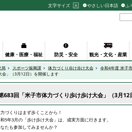
文字サイズ
やさしい日本語
ふ
大
健康・医療・福祉
防災・安全
観光・文化・産業
光局
スポーツ振興課
体力づくり歩け歩け大会
令和4年度 米子
大会」（3月12日）を開催します
第683回「米子市体力づくり歩け歩け大会」（3月1
体力づくりはまず歩くことから！
令和5年3月の「歩け歩け大会」は、成実方面に行きます。
あなたも参加してみませんか？