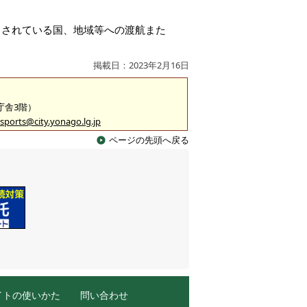
とされている国、地域等への渡航また
掲載日：2023年2月16日
2庁舎3階）
sports@city.yonago.lg.jp
ページの先頭へ戻る
イトの使いかた
問い合わせ