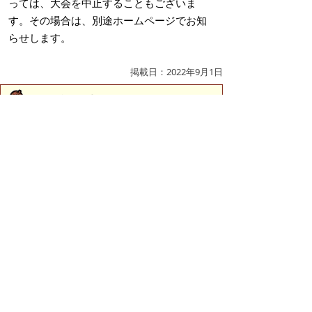
っては、大会を中止することもございま
す。その場合は、別途ホームページでお知
らせします。
掲載日：2022年9月1日
お問い合わせ先
スポーツ振興課
所在地/〒683-0067 鳥取県米子市東町161-2 （市役
所第2庁舎3階）
電話/0859-23-5426 ファクシミリ/0859-23-5414 Eメ
ール/
sports@city.yonago.lg.jp
ページの先頭へ戻る
広告