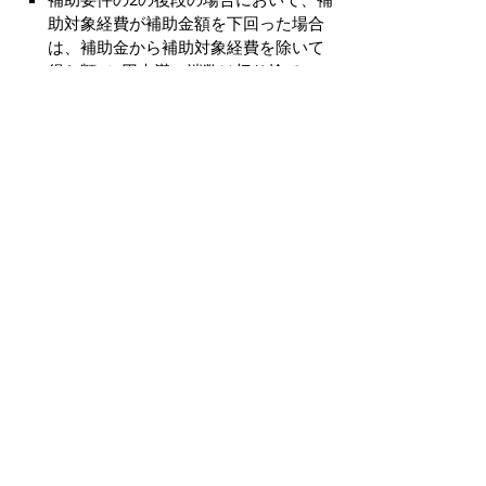
助対象経費が補助金額を下回った場合
は、補助金から補助対象経費を除いて
得た額（1円未満の端数は切り捨て
る。）の返還を命ずるものとする。
問い合わせ・提出先
〒683－8686 米子市加茂町一丁目1番地
米子市役所 障がい者支援課 計画支援担
当
TEL（0859）23－5547 FAX（0859）23
－5393
様式のダウンロード
補助金等交付申請書
（
109キロバイ
ト）
米子市障がい福祉サービス利用コーディ