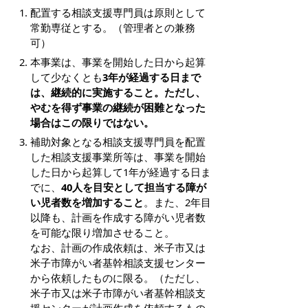
配置する相談支援専門員は原則として
常勤専従とする。（管理者との兼務
可）
本事業は、事業を開始した日から起算
して少なくとも
3年が経過する日まで
は、継続的に実施すること。ただし、
やむを得ず事業の継続が困難となった
場合はこの限りではない。
補助対象となる相談支援専門員を配置
した相談支援事業所等は、事業を開始
した日から起算して1年が経過する日ま
でに、
40人を目安として担当する障が
い児者数を増加すること
。また、2年目
以降も、計画を作成する障がい児者数
を可能な限り増加させること。
なお、計画の作成依頼は、米子市又は
米子市障がい者基幹相談支援センター
から依頼したものに限る。（ただし、
米子市又は米子市障がい者基幹相談支