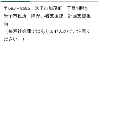
〒683－8686 米子市加茂町一丁目1番地
米子市役所 障がい者支援課 計画支援担
当
（長寿社会課ではありませんのでご注意く
ださい。）
その他注意事項
提出の必要はありませんが、以下の書類を5
年間保管してください。
(1) 収入及び支出の関係を示す書類（決算書
類等）
(2) 職員の自家用車の場合、保有者と事業所
の関係を示す書類（雇入通知、労働条件通
知、給与明細等）
(3) 常勤換算の基となる令和4年6月分の勤務
表（実績）