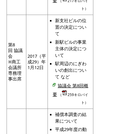
要
（
217キロバイ
ト）
新支社ビルの位
置の決定につい
て
新駅ビルの事業
第8
主体の決定につ
回 協議
いて
会
2017（平
※商工
成29）年
駅周辺のにぎわ
会議所
1月12日
いの創出につい
専務理
て など
事出席
協議会 第8回概
要
（
259キロバイ
ト）
補償本調査の結
果について
平成29年度の動