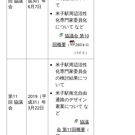
回 協議
成30）年
て
会
6月7日
米子駅周辺活性
化専門家委員化
について など
協議会 第10
回概要
（
260キロ
バイト）
米子駅周辺活性
化専門家委員会
の検討結果につ
いて
米子駅南北自由
第11
2019（平
通路のデザイン
回 協議
成31）年
素案について な
会
3月22日
ど
協議
会 第11回概要
（