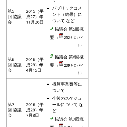
パブリックコメ
第5
2015（平
ント（結果）に
回 協議
成27）年
ついて など
会
11月26日
協議会 第5回概
要
（
252キロバイ
ト）
協議会 第6回概
第6
2016（平
回 協議
成28）年
要
（
239キロバイ
会
4月15日
ト）
概算事業費等に
ついて
今後のスケジュ
第7
2016（平
ールについて な
回 協議
成28）年
ど
会
7月8日
協議会 第7回概