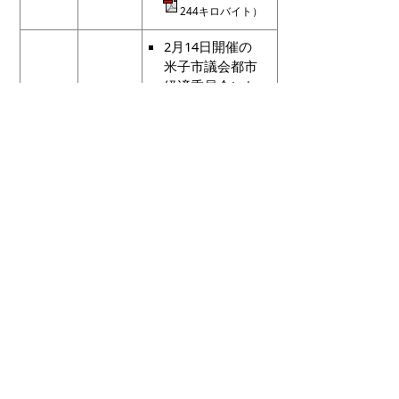
244キロバイト）
2月14日開催の
米子市議会都市
経済委員会にお
ける報告事項に
ついて
米子駅南北自由
通路詳細設計に
おけるデザイン
の進捗状況等に
第12
2020（令
ついて
回 協議
和2）年
会
3月27日
米子駅北広場整
備について
本協議会の今後
の進め方につい
て など
協議
会 第12回概要
（