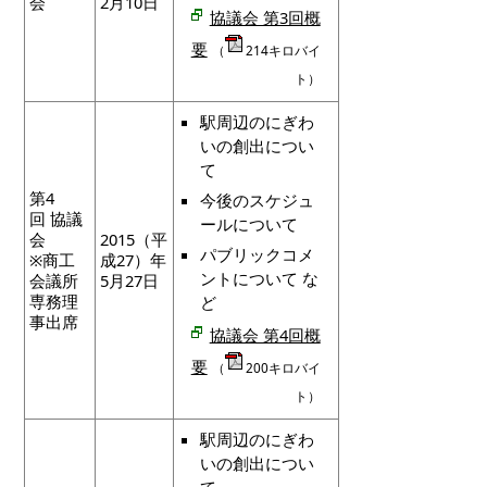
会
2月10日
協議会 第3回概
要
（
214キロバイ
ト）
駅周辺のにぎわ
いの創出につい
て
第4
今後のスケジュ
回 協議
ールについて
会
2015（平
パブリックコメ
※商工
成27）年
ントについて な
会議所
5月27日
専務理
ど
事出席
協議会 第4回概
要
（
200キロバイ
ト）
駅周辺のにぎわ
いの創出につい
て