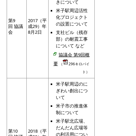
きについて
米子駅周辺活性
化プロジェクト
第9
2017（平
の設置について
回 協議
成29）年
会
8月2日
支社ビル（残存
部）の耐震工事
について など
協議会 第9回概
要
（
296キロバイ
ト）
米子駅周辺のに
ぎわい創出につ
いて
米子市の推進体
制について
米子駅北広場、
だんだん広場等
第10
2018（平
の利活用につい