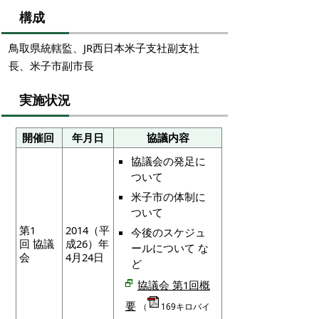
構成
鳥取県統轄監、JR西日本米子支社副支社
長、米子市副市長
実施状況
開催回
年月日
協議内容
協議会の発足に
ついて
米子市の体制に
ついて
第1
2014（平
今後のスケジュ
回 協議
成26）年
ールについて な
会
4月24日
ど
協議会 第1回概
要
（
169キロバイ