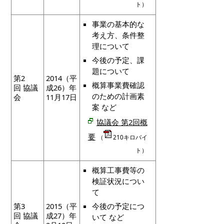
ト）
事業の基本的な
考え方、条件整
理について
今後の予定、課
題について
第2
2014（平
概算事業費確認
回 協議
成26）年
のための計画素
会
11月17日
案 など
協議会 第2回概
要
（
210キロバイ
ト）
概算工事費等の
検証状況につい
て
第3
2015（平
今後の予定につ
回 協議
成27）年
いて など