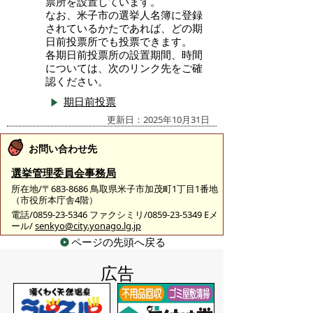
票所を設置しています。
なお、米子市の選挙人名簿に登録
されているかたであれば、どの期
日前投票所でも投票できます。
各期日前投票所の設置期間、時間
については、次のリンク先をご確
認ください。
期日前投票
更新日：2025年10月31日
お問い合わせ先
選挙管理委員会事務局
所在地/〒683-8686 鳥取県米子市加茂町1丁目1番地
（市役所本庁舎4階）
電話/0859-23-5346 ファクシミリ/0859-23-5349 Eメ
ール/
senkyo@city.yonago.lg.jp
ページの先頭へ戻る
広告