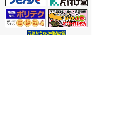
バナー広告を募集しています
サイトマップ
プライバシーポリシー
このサイトの考えかた
リンク・著作権
このサイトの使いかた
問い合わせ
米子市役所
〒683-8686 鳥取県米子市加
茂町一丁目1番地
代表番号：0859-22-7111
市
役所庁舎案内
開庁時間：
平日午前9時から